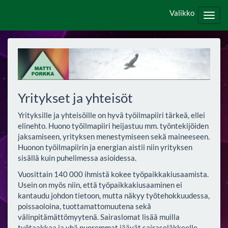
Valikko
Valik
Yritykset ja yhteisöt
Yrityksille ja yhteisöille on hyvä työilmapiiri tärkeä, ellei
elinehto. Huono työilmapiiri heijastuu mm. työntekijöiden
jaksamiseen, yrityksen menestymiseen sekä maineeseen.
Huonon työilmapiirin ja energian aistii niin yrityksen
sisällä kuin puhelimessa asioidessa.
Vuosittain 140 000 ihmistä kokee työpaikkakiusaamista.
Usein on myös niin, että työpaikkakiusaaminen ei
kantaudu johdon tietoon, mutta näkyy työtehokkuudessa,
poissaoloina, tuottamattomuutena sekä
välinpitämättömyytenä. Sairaslomat lisää muilla
työtaakkaa ja yhä nuoremmat jäävät sairaseläkkeelle.