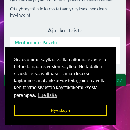
Ota yhteyttä niin kartoitetaan yrityksesi henkinen
hyvinvointi.
Ajankohtaista
Mentorointi - Palvelu
Uusi mentorointi palvelu, sisältää 8 krt / 20min h..
Lue lisää
Sivustomme käyttää välttämättömiä evästeitä
helpottamaan sivuston käyttöä. Ne ladattiin
sivustolle saavuttuasi. Tämän lisäksi
© Tmi Matti Porkka | info@mattiporkka.fi |
0400 481 529
käytämme analytiikkaevästeitä, joiden avulla
kehitämme sivuston käyttökokemuksesta
parempaa.
Lue lisää
Hyväksyn