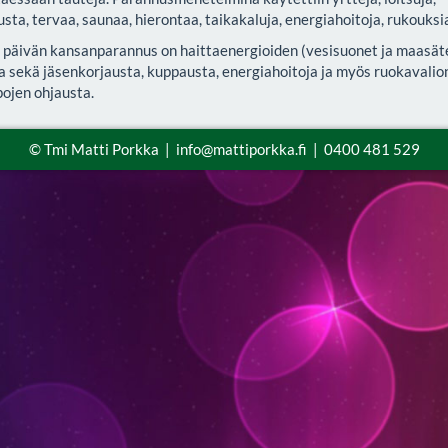
sta, tervaa, saunaa, hierontaa, taikakaluja, energiahoitoja, rukouksi
päivän kansanparannus on haittaenergioiden (vesisuonet ja maasäte
a sekä jäsenkorjausta, kuppausta, energiahoitoja ja myös ruokavalion
pojen ohjausta.
© Tmi Matti Porkka | info@mattiporkka.fi | 0400 481 529