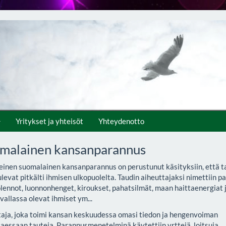
Yritykset ja yhteisöt
Yhteydenotto
malainen kansanparannus
einen suomalainen kansanparannus on perustunut käsityksiin, että t
ulevat pitkälti ihmisen ulkopuolelta. Taudin aiheuttajaksi nimettiin p
lennot, luonnonhenget, kiroukset, pahatsilmät, maan haittaenergiat 
vallassa olevat ihmiset ym...
aja, joka toimi kansan keskuudessa omasi tiedon ja hengenvoiman
aessaan tauteja. Parannusmenetelminä käytettiin yrttejä, loitsuja,