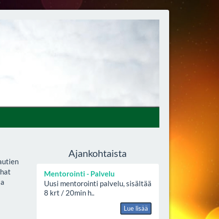
Ajankohtaista
autien
ahat
Mentorointi - Palvelu
ja
Uusi mentorointi palvelu, sisältää
8 krt / 20min h..
Lue lisää