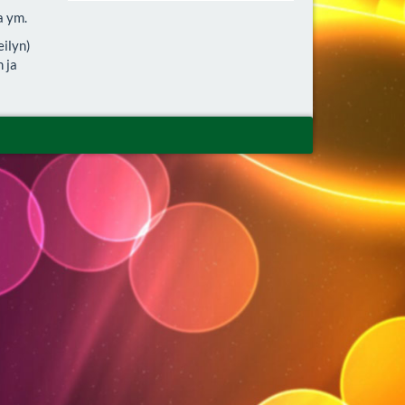
a ym.
ilyn)
 ja