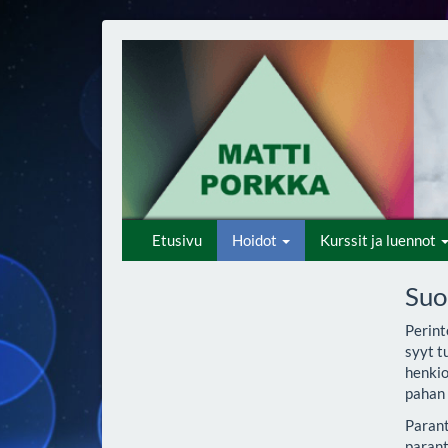
Etusivu
Hoidot
Kurssit ja luennot
Suo
Perint
syyt t
henkio
pahan 
Parant
parant